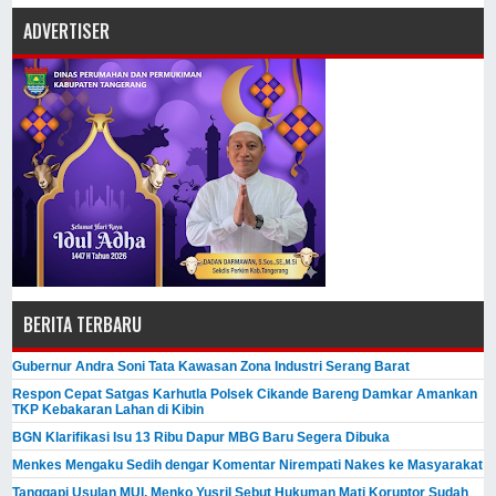
ADVERTISER
BERITA TERBARU
Gubernur Andra Soni Tata Kawasan Zona Industri Serang Barat
Respon Cepat Satgas Karhutla Polsek Cikande Bareng Damkar Amankan
TKP Kebakaran Lahan di Kibin
BGN Klarifikasi Isu 13 Ribu Dapur MBG Baru Segera Dibuka
Menkes Mengaku Sedih dengar Komentar Nirempati Nakes ke Masyarakat
Tanggapi Usulan MUI, Menko Yusril Sebut Hukuman Mati Koruptor Sudah