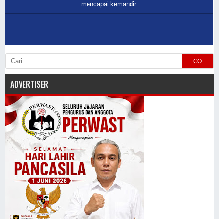
mencapai kemandir
GO
ADVERTISER