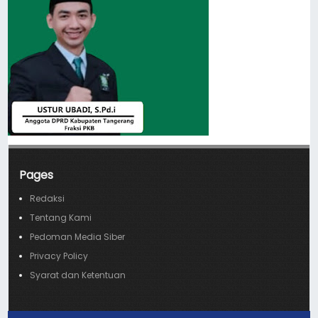
Pages
Redaksi
Tentang Kami
Pedoman Media Siber
Privacy Policy
Syarat dan Ketentuan