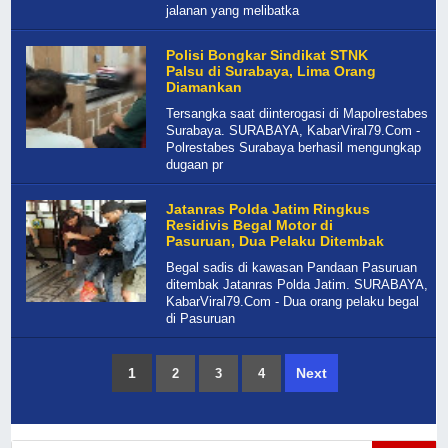
jalanan yang melibatka
Polisi Bongkar Sindikat STNK
Palsu di Surabaya, Lima Orang
Diamankan
Tersangka saat diinterogasi di Mapolrestabes
Surabaya. SURABAYA, KabarViral79.Com -
Polrestabes Surabaya berhasil mengungkap
dugaan pr
Jatanras Polda Jatim Ringkus
Residivis Begal Motor di
Pasuruan, Dua Pelaku Ditembak
Begal sadis di kawasan Pandaan Pasuruan
ditembak Jatanras Polda Jatim. SURABAYA,
KabarViral79.Com - Dua orang pelaku begal
di Pasuruan
1
Next
2
3
4