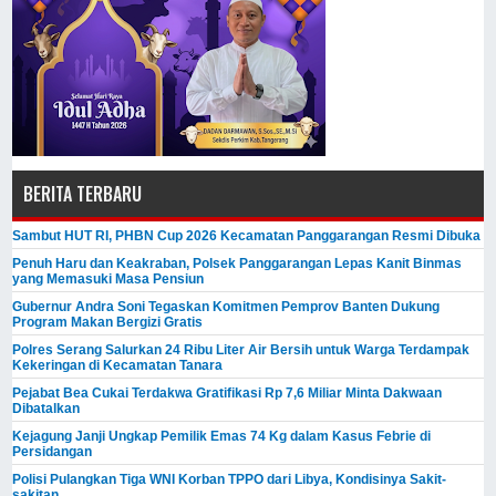
BERITA TERBARU
Sambut HUT RI, PHBN Cup 2026 Kecamatan Panggarangan Resmi Dibuka
Penuh Haru dan Keakraban, Polsek Panggarangan Lepas Kanit Binmas
yang Memasuki Masa Pensiun
Gubernur Andra Soni Tegaskan Komitmen Pemprov Banten Dukung
Program Makan Bergizi Gratis
Polres Serang Salurkan 24 Ribu Liter Air Bersih untuk Warga Terdampak
Kekeringan di Kecamatan Tanara
Pejabat Bea Cukai Terdakwa Gratifikasi Rp 7,6 Miliar Minta Dakwaan
Dibatalkan
Kejagung Janji Ungkap Pemilik Emas 74 Kg dalam Kasus Febrie di
Persidangan
Polisi Pulangkan Tiga WNI Korban TPPO dari Libya, Kondisinya Sakit-
sakitan