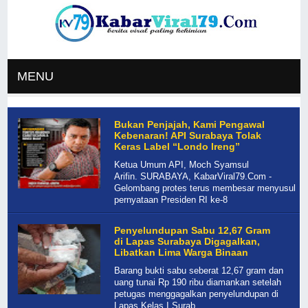
MENU
Bukan Penjajah, Kami Pengawal
Kebenaran! API Surabaya Tolak
Keras Label “Londo Ireng”
Ketua Umum API, Moch Syamsul
Arifin. SURABAYA, KabarViral79.Com -
Gelombang protes terus membesar menyusul
pernyataan Presiden RI ke-8
Penyelundupan Sabu 12,67 Gram
di Lapas Surabaya Digagalkan,
Libatkan Lima Warga Binaan
Barang bukti sabu seberat 12,67 gram dan
uang tunai Rp 190 ribu diamankan setelah
petugas menggagalkan penyelundupan di
Lapas Kelas I Surab