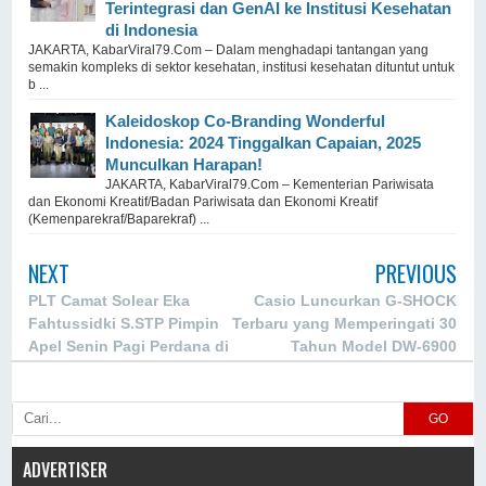
Terintegrasi dan GenAI ke Institusi Kesehatan
di Indonesia
JAKARTA, KabarViral79.Com – Dalam menghadapi tantangan yang
semakin kompleks di sektor kesehatan, institusi kesehatan dituntut untuk
b ...
Kaleidoskop Co-Branding Wonderful
Indonesia: 2024 Tinggalkan Capaian, 2025
Munculkan Harapan!
JAKARTA, KabarViral79.Com – Kementerian Pariwisata
dan Ekonomi Kreatif/Badan Pariwisata dan Ekonomi Kreatif
(Kemenparekraf/Baparekraf) ...
NEXT
PREVIOUS
PLT Camat Solear Eka
Casio Luncurkan G-SHOCK
Fahtussidki S.STP Pimpin
Terbaru yang Memperingati 30
Apel Senin Pagi Perdana di
Tahun Model DW-6900
Februari 2025
GO
ADVERTISER