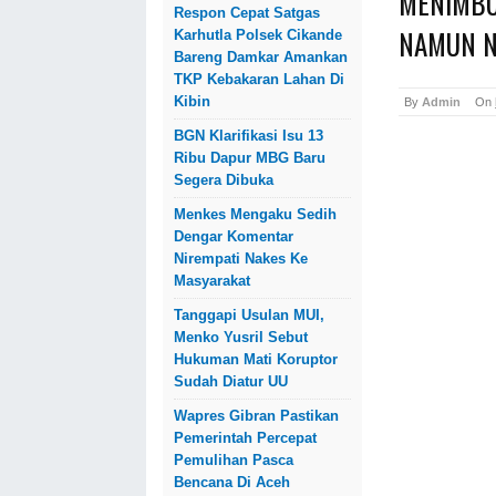
MENIMBU
Respon Cepat Satgas
NAMUN N
Karhutla Polsek Cikande
Bareng Damkar Amankan
TKP Kebakaran Lahan Di
Kibin
By
Admin
On
BGN Klarifikasi Isu 13
Ribu Dapur MBG Baru
Segera Dibuka
Menkes Mengaku Sedih
Dengar Komentar
Nirempati Nakes Ke
Masyarakat
Tanggapi Usulan MUI,
Menko Yusril Sebut
Hukuman Mati Koruptor
Sudah Diatur UU
Wapres Gibran Pastikan
Pemerintah Percepat
Pemulihan Pasca
Bencana Di Aceh