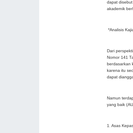
dapat disebut
akademik berb
*Analisis Ka
Dari perspekt
Nomor 141 Ta
berdasarkan k
karena itu se
dapat diangg
Namun terdap
yang baik (A
1. Asas Kepa