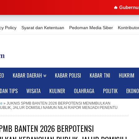
🔥 Gubernur Andra Soni 
cy Policy
Syarat dan Ketentuan
Pedoman Media Siber
Kontributor
EO
KABAR DAERAH
KABAR POLISI
KABAR TNI
HUKRIM
 DAN TIPS
WISATA
KULINER
OLAHRAGA
POLITIK
EKONO
ne
»
JUKNIS SPMB BANTEN 2026 BERPOTENSI MENIMBULKAN
BLIK, JALUR DOMISILI NAMUN NILAI RAPOR MENJADI PENENTU
SPMB BANTEN 2026 BERPOTENSI