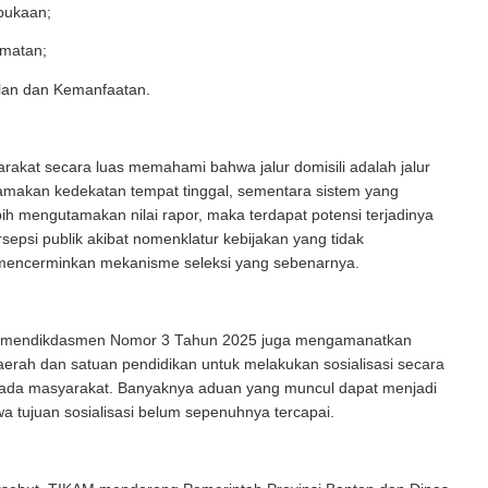
bukaan;
rmatan;
ilan dan Kemanfaatan.
rakat secara luas memahami bahwa jalur domisili adalah jalur
makan kedekatan tempat tinggal, sementara sistem yang
bih mengutamakan nilai rapor, maka terdapat potensi terjadinya
rsepsi publik akibat nomenklatur kebijakan yang tidak
encerminkan mekanisme seleksi yang sebenarnya.
Permendikdasmen Nomor 3 Tahun 2025 juga mengamanatkan
erah dan satuan pendidikan untuk melakukan sosialisasi secara
da masyarakat. Banyaknya aduan yang muncul dapat menjadi
wa tujuan sosialisasi belum sepenuhnya tercapai.