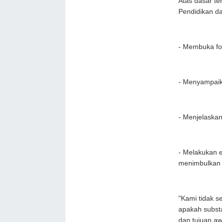
Atas dasar t
Pendidikan d
- Membuka fo
- Menyampaika
- Menjelaskan
- Melakukan e
menimbulkan m
"Kami tidak 
apakah substa
dan tujuan aw