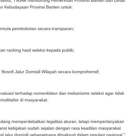
ersebut, TIKAM mendorong Pemerintah Provinsi Banten dan Dinas
an Kebudayaan Provinsi Banten untuk:
rmula pembobotan secara transparan;
n ranking hasil seleksi kepada publik;
 filosofi Jalur Domisili Wilayah secara komprehensif;
valuasi terhadap nomenklatur dan mekanisme seleksi agar tidak
ultitafsir di masyarakat.
sedang memperdebatkan legalitas aturan, tetapi mempertanyakan
nsi kebijakan sudah sejalan dengan rasa keadilan masyarakat
al jalur domisili sebagaimana dimaksud dalam regulasi nasional,"