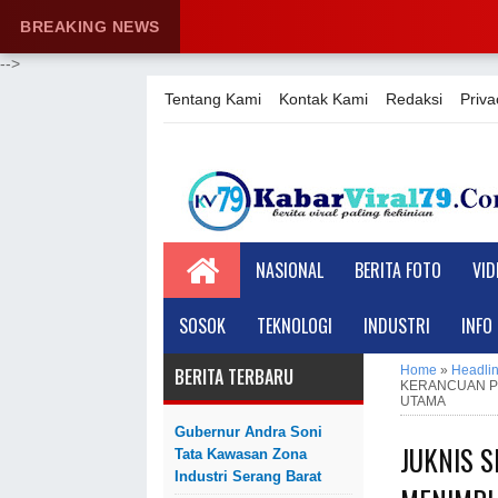
BREAKING NEWS
-->
Tentang Kami
Kontak Kami
Redaksi
Priva
NASIONAL
BERITA FOTO
VID
SOSOK
TEKNOLOGI
INDUSTRI
INFO
Home
»
Headli
BERITA TERBARU
KERANCUAN PU
UTAMA
Gubernur Andra Soni
JUKNIS 
Tata Kawasan Zona
Industri Serang Barat