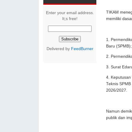
TIKAM menega
Enter your email address.
It;s free!
memiliki dasa
1. Permendik
Baru (SPMB);
Delivered by
FeedBurner
2. Permendik
3. Surat Eda
4. Keputusan
Teknis SPMB 
2026/2027.
Namun demiki
publik dan im