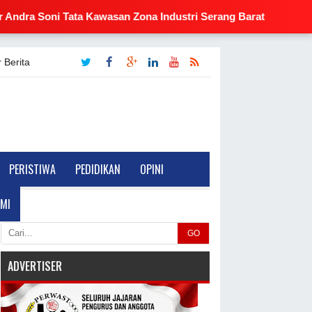
Tata Kawasan Zona Industri Serang Barat
🔥 Respon Ce
 Berita
PERISTIWA
PEDIDIKAN
OPINI
MI
GO
ADVERTISER