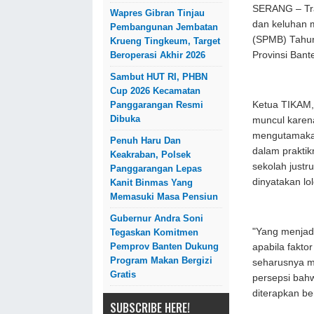
SERANG – Tra
Wapres Gibran Tinjau
dan keluhan 
Pembangunan Jembatan
(SPMB) Tahun
Krueng Tingkeum, Target
Provinsi Bant
Beroperasi Akhir 2026
Sambut HUT RI, PHBN
Cup 2026 Kecamatan
Ketua TIKAM,
Panggarangan Resmi
Dibuka
muncul karena
mengutamakan
Penuh Haru Dan
dalam praktik
Keakraban, Polsek
sekolah justr
Panggarangan Lepas
dinyatakan lol
Kanit Binmas Yang
Memasuki Masa Pensiun
Gubernur Andra Soni
"Yang menjadi
Tegaskan Komitmen
Pemprov Banten Dukung
apabila faktor
Program Makan Bergizi
seharusnya me
Gratis
persepsi bah
diterapkan be
SUBSCRIBE HERE!