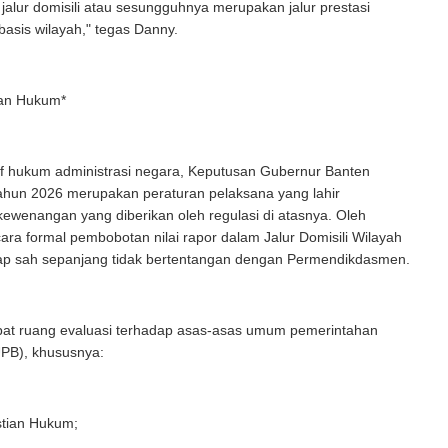
 jalur domisili atau sesungguhnya merupakan jalur prestasi
asis wilayah," tegas Danny.
jian Hukum*
if hukum administrasi negara, Keputusan Gubernur Banten
hun 2026 merupakan peraturan pelaksana yang lahir
ewenangan yang diberikan oleh regulasi di atasnya. Oleh
cara formal pembobotan nilai rapor dalam Jalur Domisili Wilayah
ap sah sepanjang tidak bertentangan dengan Permendikdasmen.
at ruang evaluasi terhadap asas-asas umum pemerintahan
UPB), khususnya:
stian Hukum;