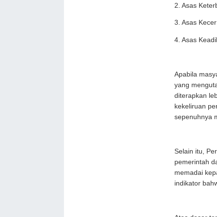
2. Asas Keter
3. Asas Kece
4. Asas Kead
Apabila masya
yang menguta
diterapkan le
kekeliruan pe
sepenuhnya m
Selain itu, 
pemerintah da
memadai kepa
indikator bah