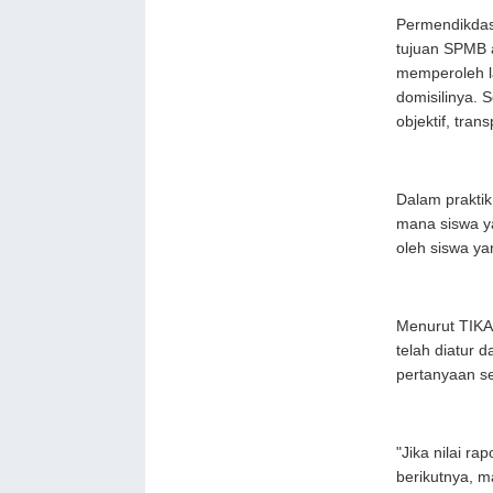
Permendikda
tujuan SPMB 
memperoleh l
domisilinya. 
objektif, tran
Dalam prakti
mana siswa ya
oleh siswa ya
Menurut TIKAM
telah diatur 
pertanyaan se
"Jika nilai r
berikutnya, m