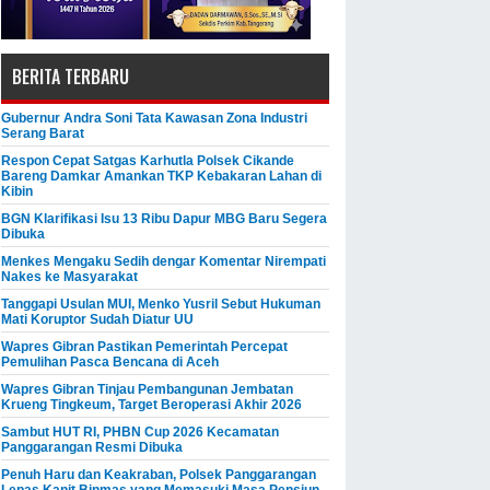
BERITA TERBARU
Gubernur Andra Soni Tata Kawasan Zona Industri
Serang Barat
Respon Cepat Satgas Karhutla Polsek Cikande
Bareng Damkar Amankan TKP Kebakaran Lahan di
Kibin
BGN Klarifikasi Isu 13 Ribu Dapur MBG Baru Segera
Dibuka
Menkes Mengaku Sedih dengar Komentar Nirempati
Nakes ke Masyarakat
Tanggapi Usulan MUI, Menko Yusril Sebut Hukuman
Mati Koruptor Sudah Diatur UU
Wapres Gibran Pastikan Pemerintah Percepat
Pemulihan Pasca Bencana di Aceh
Wapres Gibran Tinjau Pembangunan Jembatan
Krueng Tingkeum, Target Beroperasi Akhir 2026
Sambut HUT RI, PHBN Cup 2026 Kecamatan
Panggarangan Resmi Dibuka
Penuh Haru dan Keakraban, Polsek Panggarangan
Lepas Kanit Binmas yang Memasuki Masa Pensiun