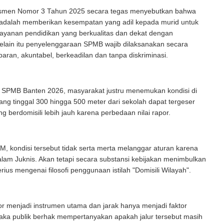
smen Nomor 3 Tahun 2025 secara tegas menyebutkan bahwa
adalah memberikan kesempatan yang adil kepada murid untuk
ayanan pendidikan yang berkualitas dan dekat dengan
Selain itu penyelenggaraan SPMB wajib dilaksanakan secara
sparan, akuntabel, berkeadilan dan tanpa diskriminasi.
k SPMB Banten 2026, masyarakat justru menemukan kondisi di
ng tinggal 300 hingga 500 meter dari sekolah dapat tergeser
ng berdomisili lebih jauh karena perbedaan nilai rapor.
, kondisi tersebut tidak serta merta melanggar aturan karena
dalam Juknis. Akan tetapi secara substansi kebijakan menimbulkan
rius mengenai filosofi penggunaan istilah "Domisili Wilayah".
apor menjadi instrumen utama dan jarak hanya menjadi faktor
aka publik berhak mempertanyakan apakah jalur tersebut masih