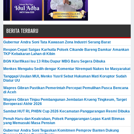
BERITA TERBARU
Gubernur Andra Soni Tata Kawasan Zona Industri Serang Barat
Respon Cepat Satgas Karhutla Polsek Cikande Bareng Damkar Amankan
TKP Kebakaran Lahan di Kibin
BGN Klarifikasi Isu 13 Ribu Dapur MBG Baru Segera Dibuka
Menkes Mengaku Sedih dengar Komentar Nirempati Nakes ke Masyarakat
Tanggapi Usulan MUI, Menko Yusril Sebut Hukuman Mati Koruptor Sudah
Diatur UU
Wapres Gibran Pastikan Pemerintah Percepat Pemulihan Pasca Bencana
di Aceh
Wapres Gibran Tinjau Pembangunan Jembatan Krueng Tingkeum, Target
Beroperasi Akhir 2026
Sambut HUT RI, PHBN Cup 2026 Kecamatan Panggarangan Resmi Dibuka
Penuh Haru dan Keakraban, Polsek Panggarangan Lepas Kanit Binmas
yang Memasuki Masa Pensiun
Gubernur Andra Soni Tegaskan Komitmen Pemprov Banten Dukung