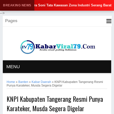
bernur Andra Soni Tata Kawasan Zona Industri Serang Barat
BREAKING NEWS
-->
Pages
MENU
Home
»
Banten
»
Kabar Daerah
»
KNPI Kabupaten Tangerang Resmi
Punya Karateker, Musda Segera Digelar
KNPI Kabupaten Tangerang Resmi Punya
Karateker, Musda Segera Digelar