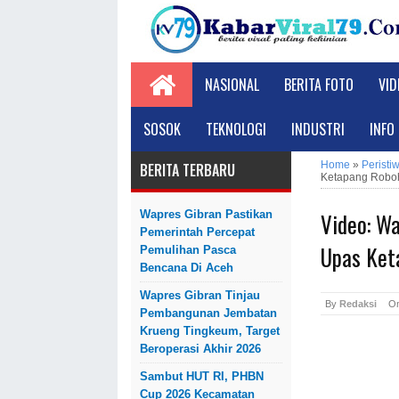
NASIONAL
BERITA FOTO
VID
SOSOK
TEKNOLOGI
INDUSTRI
INFO
Home
»
Peristi
BERITA TERBARU
Ketapang Robo
Video: W
Wapres Gibran Pastikan
Pemerintah Percepat
Upas Ket
Pemulihan Pasca
Bencana Di Aceh
Wapres Gibran Tinjau
By
Redaksi
O
Pembangunan Jembatan
Krueng Tingkeum, Target
Beroperasi Akhir 2026
Sambut HUT RI, PHBN
Cup 2026 Kecamatan