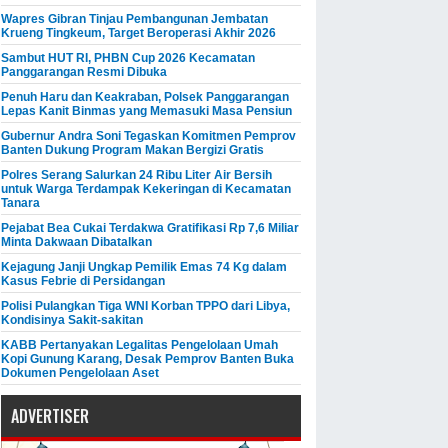
Wapres Gibran Tinjau Pembangunan Jembatan
Krueng Tingkeum, Target Beroperasi Akhir 2026
Sambut HUT RI, PHBN Cup 2026 Kecamatan
Panggarangan Resmi Dibuka
Penuh Haru dan Keakraban, Polsek Panggarangan
Lepas Kanit Binmas yang Memasuki Masa Pensiun
Gubernur Andra Soni Tegaskan Komitmen Pemprov
Banten Dukung Program Makan Bergizi Gratis
Polres Serang Salurkan 24 Ribu Liter Air Bersih
untuk Warga Terdampak Kekeringan di Kecamatan
Tanara
Pejabat Bea Cukai Terdakwa Gratifikasi Rp 7,6 Miliar
Minta Dakwaan Dibatalkan
Kejagung Janji Ungkap Pemilik Emas 74 Kg dalam
Kasus Febrie di Persidangan
Polisi Pulangkan Tiga WNI Korban TPPO dari Libya,
Kondisinya Sakit-sakitan
KABB Pertanyakan Legalitas Pengelolaan Umah
Kopi Gunung Karang, Desak Pemprov Banten Buka
Dokumen Pengelolaan Aset
ADVERTISER