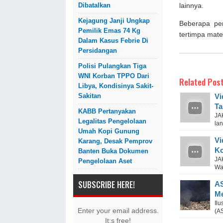
Dibatalkan
lainnya.
Kejagung Janji Ungkap
Beberapa pe
Pemilik Emas 74 Kg
tertimpa mate
Dalam Kasus Febrie Di
Persidangan
Polisi Pulangkan Tiga
WNI Korban TPPO Dari
Related Post
Libya, Kondisinya Sakit-
Vi
Sakitan
Ta
KABB Pertanyakan
JA
Legalitas Pengelolaan
lan
Umah Kopi Gunung
Vi
Karang, Desak Pemprov
Ko
Banten Buka Dokumen
JA
Pengelolaan Aset
Wak
SUBSCRIBE HERE!
AS
Me
Ilu
Enter your email address.
(AS
It;s free!