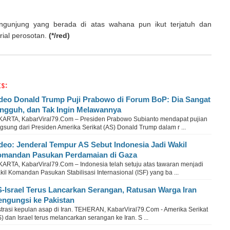
ngunjung yang berada di atas wahana pun ikut terjatuh dan
rial perosotan.
(*/red)
s:
deo Donald Trump Puji Prabowo di Forum BoP: Dia Sangat
ngguh, dan Tak Ingin Melawannya
KARTA, KabarViral79.Com – Presiden Prabowo Subianto mendapat pujian
gsung dari Presiden Amerika Serikat (AS) Donald Trump dalam r ...
deo: Jenderal Tempur AS Sebut Indonesia Jadi Wakil
mandan Pasukan Perdamaian di Gaza
KARTA, KabarViral79.Com – Indonesia telah setuju atas tawaran menjadi
il Komandan Pasukan Stabilisasi Internasional (ISF) yang ba ...
-Israel Terus Lancarkan Serangan, Ratusan Warga Iran
ngungsi ke Pakistan
strasi kepulan asap di Iran. TEHERAN, KabarViral79.Com - Amerika Serikat
) dan Israel terus melancarkan serangan ke Iran. S ...