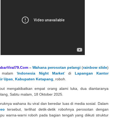
abarViral79.Com
–
Wahana perosotan pelangi
(
rainbow slide
)
 malam ‘
Indonesia Night Market
’ di
Lapangan Kantor
ir Upas
,
Kabupaten Ketapang
, roboh.
ebut mengakibatkan empat orang alami luka, dua diantaranya
ulang, Sabtu malam, 18 Oktober 2025.
ruknya wahana itu viral dan beredar luas di media sosial. Dalam
deo
tersebut, terlihat detik-detik robohnya perosotan dengan
pu warna-warni roboh pada bagian tengah yang diikuti struktur