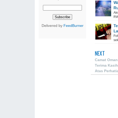
Wa
Ru
Ak
RW
Te
Delivered by
FeedBurner
La
Fo
se
NEXT
Camat Oman
Terima Kasih
Atas Perhat
Buat Masyar