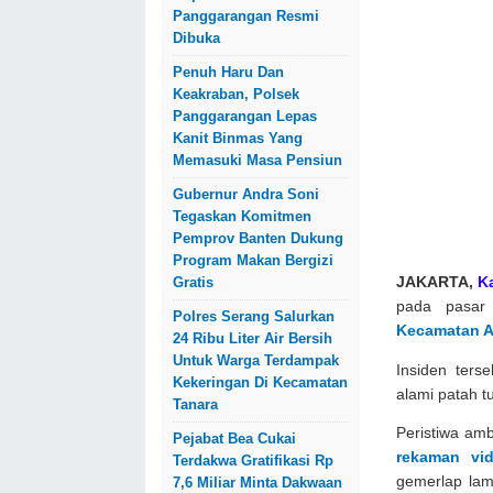
Panggarangan Resmi
Dibuka
Penuh Haru Dan
Keakraban, Polsek
Panggarangan Lepas
Kanit Binmas Yang
Memasuki Masa Pensiun
Gubernur Andra Soni
Tegaskan Komitmen
Pemprov Banten Dukung
Program Makan Bergizi
Gratis
JAKARTA,
K
pada pasar
Polres Serang Salurkan
Kecamatan A
24 Ribu Liter Air Bersih
Untuk Warga Terdampak
Insiden ters
Kekeringan Di Kecamatan
alami patah t
Tanara
Peristiwa amb
Pejabat Bea Cukai
rekaman vi
Terdakwa Gratifikasi Rp
gemerlap lam
7,6 Miliar Minta Dakwaan