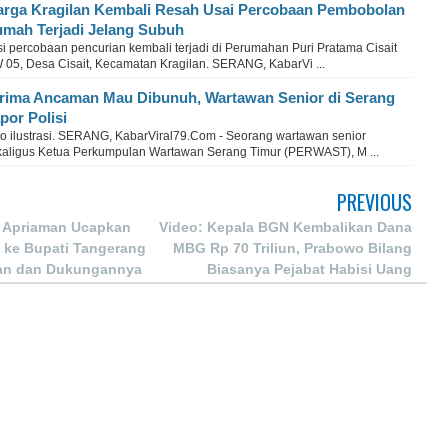
rga Kragilan Kembali Resah Usai Percobaan Pembobolan
mah Terjadi Jelang Subuh
si percobaan pencurian kembali terjadi di Perumahan Puri Pratama Cisait
 05, Desa Cisait, Kecamatan Kragilan. SERANG, KabarVi ...
rima Ancaman Mau Dibunuh, Wartawan Senior di Serang
por Polisi
to ilustrasi. SERANG, KabarViral79.Com - Seorang wartawan senior
kaligus Ketua Perkumpulan Wartawan Serang Timur (PERWAST), M ...
PREVIOUS
 Apriaman Ucapkan
Video: Kepala BGN Kembalikan Dana
 ke Bupati Tangerang
MBG Rp 70 Triliun, Prabowo Bilang
ian dan Dukungannya
Biasanya Pejabat Habisi Uang
akat Rajeg