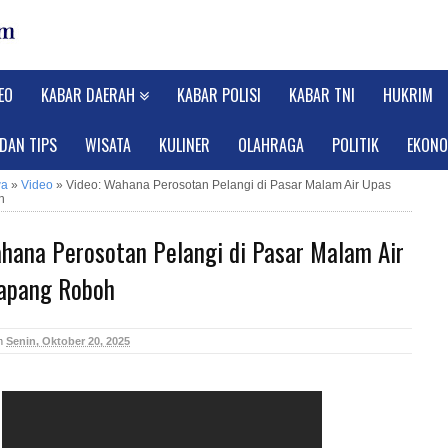
EO
KABAR DAERAH
KABAR POLISI
KABAR TNI
HUKRIM
 DAN TIPS
WISATA
KULINER
OLAHRAGA
POLITIK
EKONO
wa
»
Video
»
Video: Wahana Perosotan Pelangi di Pasar Malam Air Upas
h
ahana Perosotan Pelangi di Pasar Malam Air
apang Roboh
n
Senin, Oktober 20, 2025