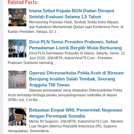
Related Posts:
Istana Sebut Kepala BGN Dadan Dicopot
Setelah Evaluasi Selama 1,5 Tahun
Mensesneg Prasetyo Hadi, Seskab Teddy Indra Wijaya,
dan Kabakom Muhammad Qodari saat Konferensi Pers, di
Kantor Presiden, Selasa, 02 J ...
Dirut PLN Temui Presiden Prabowo, Sebut
Pemadaman Listrik Bergilir Mulai Berkurang
Dirut PLN Darmawan Prasodjo di Istana, Jakarta, Senin, 22
Juni 2026. JAKARTA, KabarViral79.Com - Presiden
Prabowo Subianto memang ...
Operasi Ditresnarkoba Polda Aceh di Bireuen
Berujung Insiden Salah Tembak, Seorang
Anggota TNI Tewas
Operasi penindakan yang dilakukan Ditresnarkoba Polda
Aceh terhadap terduga pelaku penyalahgunaan narkotika di depan
SPBU Juli, Cot Me ...
Bebaskan Empat WNI, Pemerintah Negosiasi
dengan Perompak Somalia
Menlu RI Sugiono. JAKARTA, KabarViral79.Com - Menteri
Luar Negeri (Menlu) Republik Indonesia (RI), Sugiono
mengatakan, Kementeria ...