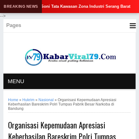
nur Andra Soni Tata Kawasan Zona Industri Serang Barat
🔥 
BREAKING NEWS
-->
Pages
MENU
Home
»
Hukrim
»
Nasional
»
Organisasi Kepemudaan Apresiasi
Keberhasilan Bareskrim Polri Tumpas Pabrik Besar Narkoba di
Bandung
Organisasi Kepemudaan Apresiasi
Keberhasilan Bareskrim Polri Tumpas