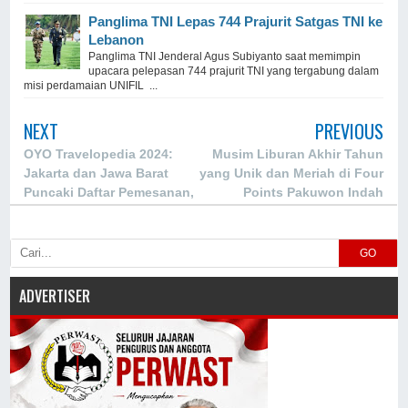
Panglima TNI Lepas 744 Prajurit Satgas TNI ke
Lebanon
Panglima TNI Jenderal Agus Subiyanto saat memimpin
upacara pelepasan 744 prajurit TNI yang tergabung dalam
misi perdamaian UNIFIL ...
NEXT
PREVIOUS
OYO Travelopedia 2024:
Musim Liburan Akhir Tahun
Jakarta dan Jawa Barat
yang Unik dan Meriah di Four
Puncaki Daftar Pemesanan,
Points Pakuwon Indah
Tahun Baru Jadi Momen
Surabaya
Puncak
GO
ADVERTISER