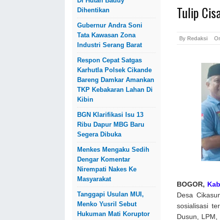
Di Hutan Baduy
Tulip Cis
Dihentikan
Gubernur Andra Soni
Tata Kawasan Zona
By
Redaksi
O
Industri Serang Barat
Respon Cepat Satgas
Karhutla Polsek Cikande
Bareng Damkar Amankan
TKP Kebakaran Lahan Di
Kibin
BGN Klarifikasi Isu 13
Ribu Dapur MBG Baru
Segera Dibuka
Menkes Mengaku Sedih
Dengar Komentar
Nirempati Nakes Ke
Masyarakat
BOGOR,
Kab
Tanggapi Usulan MUI,
Desa Cikasu
Menko Yusril Sebut
sosialisasi 
Hukuman Mati Koruptor
Dusun, LPM, B