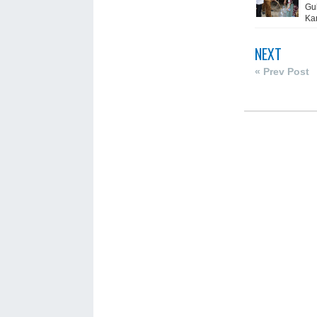
Gu
Ka
NEXT
« Prev Post