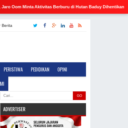
nta Aktivitas Berburu di Hutan Baduy Dihentikan
🔥 Gu
 Berita
PERISTIWA
PEDIDIKAN
OPINI
MI
GO
ADVERTISER