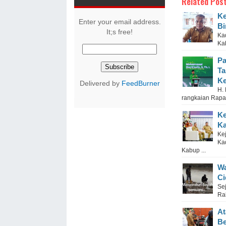
Related Post
Ke
Enter your email address.
Bi
It;s free!
Ka
Ka
Pa
Ta
Ke
Delivered by
FeedBurner
H.
rangkaian Rapat
Ke
Ka
Ke
Ka
Kabup ...
Wa
Ci
Se
Ra
At
Be