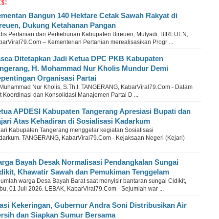
s:
mentan Bangun 140 Hektare Cetak Sawah Rakyat di
reuen, Dukung Ketahanan Pangan
dis Pertanian dan Perkebunan Kabupaten Bireuen, Mulyadi. BIREUEN,
barViral79.Com – Kementerian Pertanian merealisasikan Progr ...
sca Ditetapkan Jadi Ketua DPC PKB Kabupaten
ngerang, H. Mohammad Nur Kholis Mundur Demi
pentingan Organisasi Partai
 Muhammad Nur Kholis, S.Th.I. TANGERANG, KabarViral79.Com - Dalam
 Koordinasi dan Konsolidasi Manajemen Partai D ...
tua APDESI Kabupaten Tangerang Apresiasi Bupati dan
jari Atas Kehadiran di Sosialisasi Kadarkum
jari Kabupaten Tangerang menggelar kegiatan Sosialisasi
darkum. TANGERANG, KabarViral79.Com - Kejaksaan Negeri (Kejari)
rga Bayah Desak Normalisasi Pendangkalan Sungai
dikit, Khawatir Sawah dan Pemukiman Tenggelam
jumlah warga Desa Bayah Barat saat menyisir bantaran sungai Cidikit,
bu, 01 Juli 2026. LEBAK, KabarViral79.Com - Sejumlah war ...
asi Kekeringan, Gubernur Andra Soni Distribusikan Air
rsih dan Siapkan Sumur Bersama