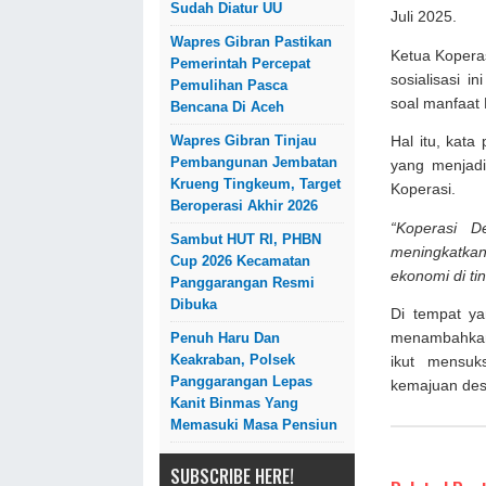
Sudah Diatur UU
Juli 2025.
Wapres Gibran Pastikan
Ketua Kopera
Pemerintah Percepat
sosialisasi 
Pemulihan Pasca
soal manfaat
Bencana Di Aceh
Wapres Gibran Tinjau
Hal itu, kata
Pembangunan Jembatan
yang menjadi
Krueng Tingkeum, Target
Koperasi.
Beroperasi Akhir 2026
“Koperasi 
Sambut HUT RI, PHBN
meningkatka
Cup 2026 Kecamatan
ekonomi di ti
Panggarangan Resmi
Dibuka
Di tempat y
Penuh Haru Dan
menambahkan,
Keakraban, Polsek
ikut mensuk
Panggarangan Lepas
kemajuan de
Kanit Binmas Yang
Memasuki Masa Pensiun
SUBSCRIBE HERE!