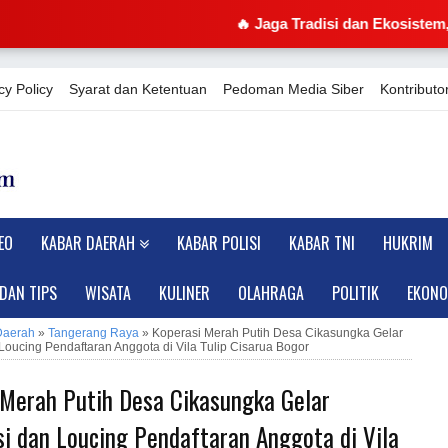
🔥 Jaga Tradisi dan Ekosistem, Jaro Oom Mi
cy Policy
Syarat dan Ketentuan
Pedoman Media Siber
Kontributor
EO
KABAR DAERAH
KABAR POLISI
KABAR TNI
HUKRIM
 DAN TIPS
WISATA
KULINER
OLAHRAGA
POLITIK
EKONO
Daerah
»
Tangerang Raya
»
Koperasi Merah Putih Desa Cikasungka Gelar
 Loucing Pendaftaran Anggota di Vila Tulip Cisarua Bogor
 Merah Putih Desa Cikasungka Gelar
si dan Loucing Pendaftaran Anggota di Vila