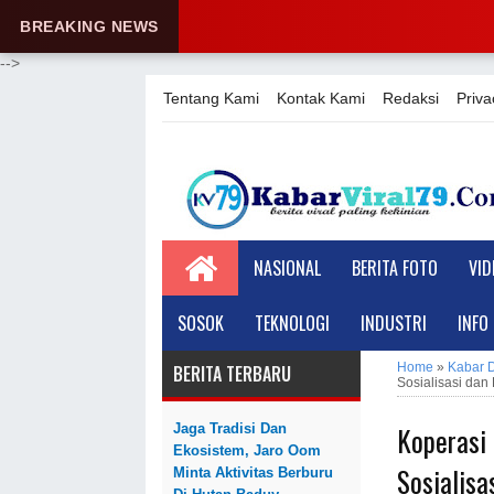
BREAKING NEWS
-->
Tentang Kami
Kontak Kami
Redaksi
Priva
NASIONAL
BERITA FOTO
VID
SOSOK
TEKNOLOGI
INDUSTRI
INFO
Home
»
Kabar 
BERITA TERBARU
Sosialisasi dan
Koperasi
Jaga Tradisi Dan
Ekosistem, Jaro Oom
Sosialisa
Minta Aktivitas Berburu