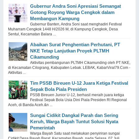
Gubernur Andra Soni Apresiasi Semangat
Gotong Royong Warga Cengkok dalam
Membangun Kampung
Gubernur Banten, Andra Soni saat menghadiri Festival
Muharram Cengkok 1448 H/2026 M, di Kampung Cengkok, Desa
Sentul, Kecamatan Balara ...
Abaikan Surat Penghentian Perhutani, PT
NKE Tetap Lanjutkan Proyek PLTMH
Cikamunding
Aktivitas pembangunan PLTMH Cikamunding oleh PT NKE,
di Kecamatan Cilograng, Kabupaten Lebak. LEBAK, KabarViral79.Com -
Aktivitas ...
Tim PSSB Bireuen U-12 Juara Ketiga Festival
Sepak Bola Piala Presiden
PSSB Bireuen Junior U-12, berhasil meraih juara ketiga
Festival Sepak Bola Usia Dini Piala Presiden RI Regional
Aceh, di Banda Aceh.&n ...
Sungai Cidikit Dangkal Parah dan Sering
Keruh, Warga Bayah Tuntut Solusi Nyata
Pemerintah
Warga Bayah Satu saat melakukan penyiriran sungai
Cidikit Desa Bayah Barat, Kecamatan Bayah, pada Selasa, 07 Juli