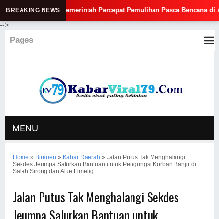
Pastikan Pemerintah Percepat Pemulihan Pasca Bencana di Aceh
BREAKING NEWS
-->
Pages
MENU
Home
»
Bireuen
»
Kabar Daerah
»
Jalan Putus Tak Menghalangi
Sekdes Jeumpa Salurkan Bantuan untuk Pengungsi Korban Banjir di
Salah Sirong dan Alue Limeng
Jalan Putus Tak Menghalangi Sekdes
Jeumpa Salurkan Bantuan untuk