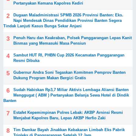
Pertanyakan Kemana Kapolres Kediri
Dugaan Maladministrasi SPMB 2026 Provinsi Banten: Eks.
Napi Mendesak Dinas Pendidikan Provinsi Banten Segera
Tindak Lanjuti Kasus Bunga Sekar Anjani
Penuh Haru dan Keakraban, Polsek Panggarangan Lepas Kanit
Binmas yang Memasuki Masa Pensiun
Sambut HUT RI, PHBN Cup 2026 Kecamatan Panggarangan
Resmi Dibuka
Gubernur Andra Soni Tegaskan Komitmen Pemprov Banten
Dukung Program Makan Bergizi Gratis
‎Sudah Habiskan Rp3,7 Miliar ‎Aktivis Lembaga Aliansi Banten
Menggugat ( ABM ) Pertanyakan Belanja Sewa Hotel di Dindik
Banten
Estafet Kepemimpinan Polres Lebak: AKBP Arninsi Resmi
Menjabat Kapolres Baru, Lepas AKBP Herfio Zaki
Tim Damkar Bayah Jinakkan Kebakaran Limbah Eks Pabrik
Tripleks di Panggarangan Setelah 12 Jam