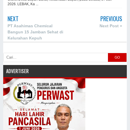
2026. LEBAK, Ka ...
NEXT
PREVIOUS
PT Asahimas Chemical
Next Post »
Bangun 15 Jamban Sehat di
Kelurahan Kepuh
GO
ADVERTISER