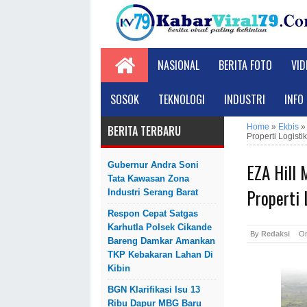
NASIONAL
BERITA FOTO
VID
SOSOK
TEKNOLOGI
INDUSTRI
INFO
Home
»
Ekbis
BERITA TERBARU
Properti Logisti
EZA Hill 
Gubernur Andra Soni
Tata Kawasan Zona
Properti 
Industri Serang Barat
Respon Cepat Satgas
Karhutla Polsek Cikande
By
Redaksi
O
Bareng Damkar Amankan
TKP Kebakaran Lahan Di
Kibin
BGN Klarifikasi Isu 13
Ribu Dapur MBG Baru