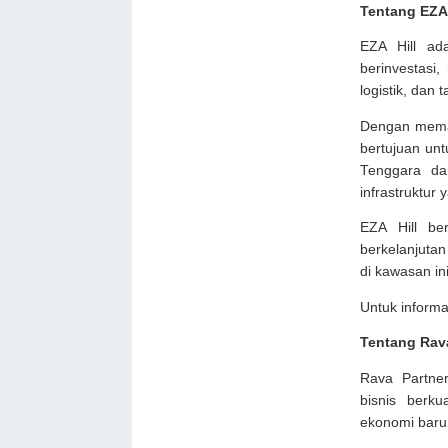
Tentang EZA 
EZA Hill ada
berinvestasi
logistik, dan 
Dengan memanf
bertujuan unt
Tenggara dan
infrastruktur 
EZA Hill be
berkelanjutan
di kawasan ini
Untuk informas
Tentang Rav
Rava Partner
bisnis berku
ekonomi baru 