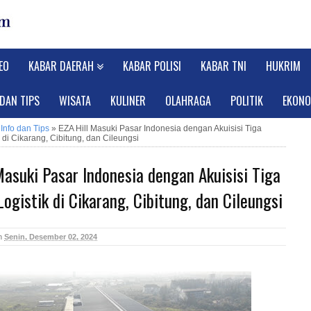
EO
KABAR DAERAH
KABAR POLISI
KABAR TNI
HUKRIM
 DAN TIPS
WISATA
KULINER
OLAHRAGA
POLITIK
EKONO
»
Info dan Tips
»
EZA Hill Masuki Pasar Indonesia dengan Akuisisi Tiga
k di Cikarang, Cibitung, dan Cileungsi
Masuki Pasar Indonesia dengan Akuisisi Tiga
Logistik di Cikarang, Cibitung, dan Cileungsi
n
Senin, Desember 02, 2024