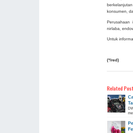
berkelanjuta
konsumen, dan
Perusahaan i
nirlaba, end
Untuk informas
(*/red)
Related Post
Ca
Ta
DW
me
Pe
Fe