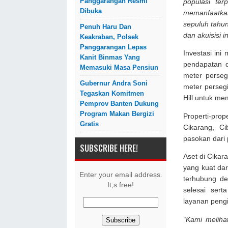
Panggarangan Resmi
populasi ter
Dibuka
memanfaatkan
sepuluh tahun 
Penuh Haru Dan
dan akuisisi 
Keakraban, Polsek
Panggarangan Lepas
Investasi ini
Kanit Binmas Yang
pendapatan d
Memasuki Masa Pensiun
meter persegi
Gubernur Andra Soni
meter perseg
Tegaskan Komitmen
Hill untuk me
Pemprov Banten Dukung
Program Makan Bergizi
Properti-prop
Gratis
Cikarang, Ci
pasokan dari 
SUBSCRIBE HERE!
Aset di Cika
yang kuat dar
Enter your email address.
terhubung de
It;s free!
selesai ser
layanan peng
“Kami meliha