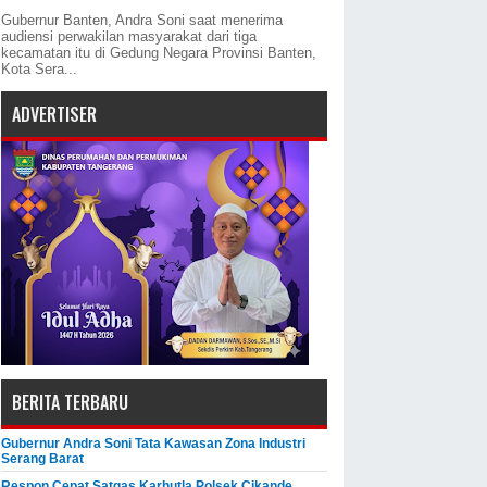
Gubernur Banten, Andra Soni saat menerima
audiensi perwakilan masyarakat dari tiga
kecamatan itu di Gedung Negara Provinsi Banten,
Kota Sera...
ADVERTISER
BERITA TERBARU
Gubernur Andra Soni Tata Kawasan Zona Industri
Serang Barat
Respon Cepat Satgas Karhutla Polsek Cikande