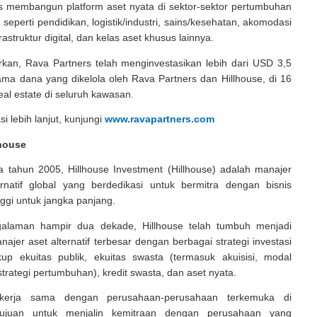
s membangun platform aset nyata di sektor-sektor pertumbuhan
 seperti pendidikan, logistik/industri, sains/kesehatan, akomodasi
nfrastruktur digital, dan kelas aset khusus lainnya.
rkan, Rava Partners telah menginvestasikan lebih dari USD 3,5
nama dana yang dikelola oleh Rava Partners dan Hillhouse, di 16
al estate di seluruh kawasan.
i lebih lanjut, kunjungi
www.ravapartners.com
lhouse
a tahun 2005, Hillhouse Investment (Hillhouse) adalah manajer
ternatif global yang berdedikasi untuk bermitra dengan bisnis
nggi untuk jangka panjang.
alaman hampir dua dekade, Hillhouse telah tumbuh menjadi
najer aset alternatif terbesar dengan berbagai strategi investasi
p ekuitas publik, ekuitas swasta (termasuk akuisisi, modal
strategi pertumbuhan), kredit swasta, dan aset nyata.
ekerja sama dengan perusahaan-perusahaan terkemuka di
ertujuan untuk menjalin kemitraan dengan perusahaan yang