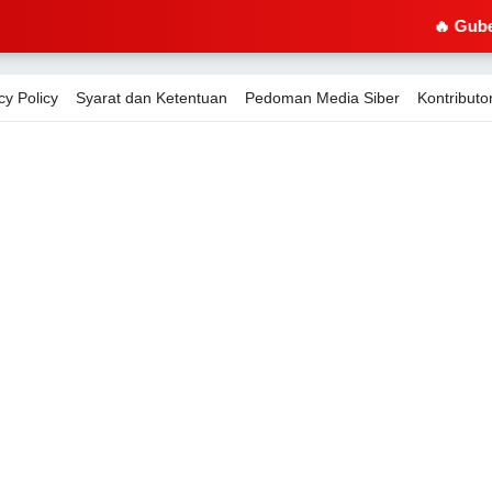
🔥 Gubernur Andra S
cy Policy
Syarat dan Ketentuan
Pedoman Media Siber
Kontributor