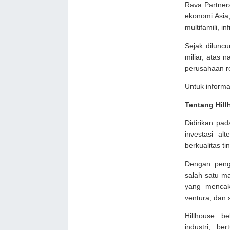
Rava Partner
ekonomi Asia,
multifamili, i
Sejak diluncu
miliar, atas 
perusahaan re
Untuk informas
Tentang Hil
Didirikan pad
investasi al
berkualitas ti
Dengan peng
salah satu ma
yang mencaku
ventura, dan 
Hillhouse b
industri, b