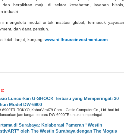
n dan berpikiran maju di sektor kesehatan, layanan bisnis,
 industri.
ni mengelola modal untuk institusi global, termasuk yayasan
owment, dan dana pensiun.
i lebih lanjut, kunjungi
www.hillhouseinvestment.com
s:
sio Luncurkan G-SHOCK Terbaru yang Memperingati 30
hun Model DW-6900
-6900TR. TOKYO, KabarViral79.Com – Casio Computer Co., Ltd. hari ini
luncurkan jam tangan terbaru DW-6900TR untuk memperingat ...
rtama di Surabaya: Kolaborasi Pameran “Westin
stivART” oleh The Westin Surabaya dengan The Mogus