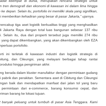
padat keempat di dunia, merupakan rencana strategis untuk
 tren demografi dan ekonomi di kawasan ini dalam lima hingga
ke depan. Selain itu, portofolio ini memiliki skala yang signifikan,
ini memberikan kehadiran yang besar di pasar Jakarta,” ujarnya.
 mencakup tiga aset logistik berkualitas tinggi yang menghasilkan
i Jakarta Raya dengan total luas bangunan sebesar 137 ribu
. Selain itu, dua dari properti tersebut juga memiliki 274 ribu
i yang dapat dikembangkan, yang akan dikembangkan oleh EZA
mperluas portofolio.
erti ini terletak di kawasan industri dan logistik strategis di
bitung, dan Cileungsi, yang melayani berbagai tahap rantai
produksi hingga pengiriman akhir.
rang berada dalam kluster manufaktur dengan permintaan gudang
i pabrik dan perakitan. Sementara aset di Cibitung dan Cileungsi
ngan baik dan mendapatkan manfaat dari jalan tol yang baru
ta permintaan dari e-commerce, barang konsumsi cepat, dan
iriman barang ke lokasi tujuan.
t banyak peluang untuk tumbuh di pasar Asia Tenggara. Kami