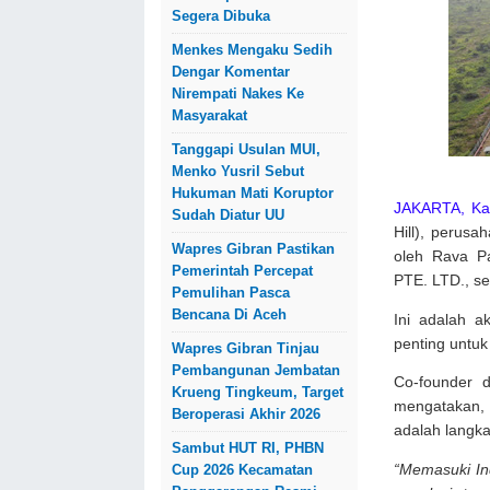
Segera Dibuka
Menkes Mengaku Sedih
Dengar Komentar
Nirempati Nakes Ke
Masyarakat
Tanggapi Usulan MUI,
Menko Yusril Sebut
Hukuman Mati Koruptor
JAKARTA, Ka
Sudah Diatur UU
Hill), perus
Wapres Gibran Pastikan
oleh Rava Pa
Pemerintah Percepat
PTE. LTD., se
Pemulihan Pasca
Bencana Di Aceh
Ini adalah a
penting untu
Wapres Gibran Tinjau
Pembangunan Jembatan
Co-founder d
Krueng Tingkeum, Target
mengatakan, p
Beroperasi Akhir 2026
adalah langka
Sambut HUT RI, PHBN
“Memasuki In
Cup 2026 Kecamatan