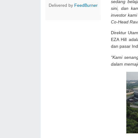
sedang bela
Delivered by
FeedBurner
sini, dan k
investor kam
Co-Head Rava
Direktur Uta
EZA Hill adal
dan pasar In
“Kami senang
dalam memajuk