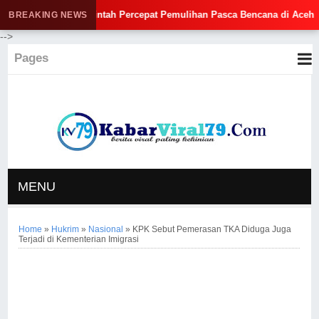
an Pemerintah Percepat Pemulihan Pasca Bencana di Aceh
🔥
BREAKING NEWS
-->
Pages
MENU
Home
»
Hukrim
»
Nasional
»
KPK Sebut Pemerasan TKA Diduga Juga
Terjadi di Kementerian Imigrasi