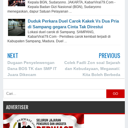
Kepala BGN, Sudaryono. JAKARTA, KabarViral79.Com -
Kepala Badan Gizi Nasional (BGN), Sudaryono
menegaskan, dapur Satuan Pelayanan ...
Duduk Perkara Duel Carok Kakek Vs Dua Pria
di Sampang gegara Cinta Tak Direstui
Lokasi duel carok di Sampang. SAMPANG,
KabarViral79.Com - Peristiwa carok kembali terjadi di
Kabupaten Sampang, Madura. Duel ...
NEXT
PREVIOUS
Dugaan Penyelewengan
Colek Fadli Zon soal Sejarah
Dana BOS TK dan SMP IT
dan Kebudayaan, Megawati:
Juara Dikecam
Kita Boleh Berbeda
GO
ADVERTISER