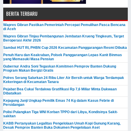
BERITA TERBARU
Wapres Gibran Pastikan Pemerintah Percepat Pemulihan Pasca Bencana
di Aceh
Wapres Gibran Tinjau Pembangunan Jembatan Krueng Tingkeum, Target
Beroperasi Akhir 2026
Sambut HUT RI, PHBN Cup 2026 Kecamatan Panggarangan Resmi Dibuka
Penuh Haru dan Keakraban, Polsek Panggarangan Lepas Kanit Binmas
yang Memasuki Masa Pensiun
Gubernur Andra Soni Tegaskan Komitmen Pemprov Banten Dukung
Program Makan Bergizi Gratis
Polres Serang Salurkan 24 Ribu Liter Air Bersih untuk Warga Terdampak
Kekeringan di Kecamatan Tanara
Pejabat Bea Cukai Terdakwa Gratifikasi Rp 7,6 Miliar Minta Dakwaan
Dibatalkan
Kejagung Janji Ungkap Pemilik Emas 74 Kg dalam Kasus Febrie di
Persidangan
Polisi Pulangkan Tiga WNI Korban TPPO dari Libya, Kondisinya Sakit-
sakitan
KABB Pertanyakan Legalitas Pengelolaan Umah Kopi Gunung Karang,
Desak Pemprov Banten Buka Dokumen Pengelolaan Aset