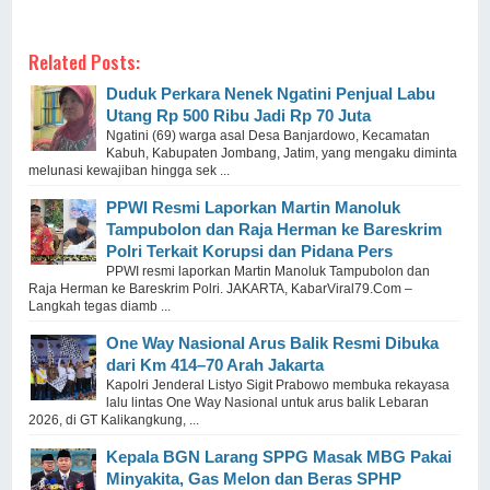
Related Posts:
Duduk Perkara Nenek Ngatini Penjual Labu
Utang Rp 500 Ribu Jadi Rp 70 Juta
Ngatini (69) warga asal Desa Banjardowo, Kecamatan
Kabuh, Kabupaten Jombang, Jatim, yang mengaku diminta
melunasi kewajiban hingga sek ...
PPWI Resmi Laporkan Martin Manoluk
Tampubolon dan Raja Herman ke Bareskrim
Polri Terkait Korupsi dan Pidana Pers
PPWI resmi laporkan Martin Manoluk Tampubolon dan
Raja Herman ke Bareskrim Polri. JAKARTA, KabarViral79.Com –
Langkah tegas diamb ...
One Way Nasional Arus Balik Resmi Dibuka
dari Km 414–70 Arah Jakarta
Kapolri Jenderal Listyo Sigit Prabowo membuka rekayasa
lalu lintas One Way Nasional untuk arus balik Lebaran
2026, di GT Kalikangkung, ...
Kepala BGN Larang SPPG Masak MBG Pakai
Minyakita, Gas Melon dan Beras SPHP