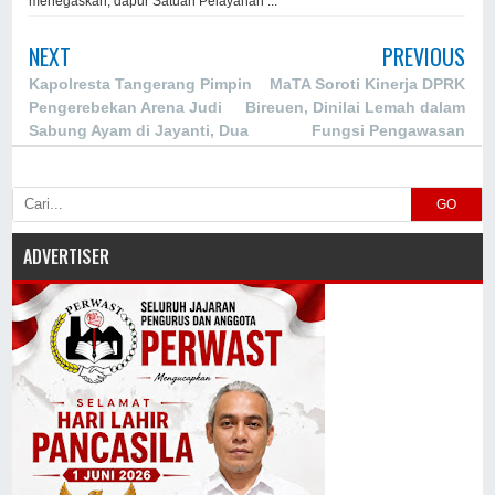
menegaskan, dapur Satuan Pelayanan ...
NEXT
PREVIOUS
Kapolresta Tangerang Pimpin
MaTA Soroti Kinerja DPRK
Pengerebekan Arena Judi
Bireuen, Dinilai Lemah dalam
Sabung Ayam di Jayanti, Dua
Fungsi Pengawasan
Orang dan 28 Unit Motor
Diamankan
GO
ADVERTISER