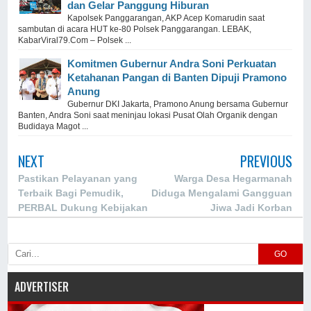
dan Gelar Panggung Hiburan
Kapolsek Panggarangan, AKP Acep Komarudin saat
sambutan di acara HUT ke-80 Polsek Panggarangan. LEBAK,
KabarViral79.Com – Polsek ...
Komitmen Gubernur Andra Soni Perkuatan
Ketahanan Pangan di Banten Dipuji Pramono
Anung
Gubernur DKI Jakarta, Pramono Anung bersama Gubernur
Banten, Andra Soni saat meninjau lokasi Pusat Olah Organik dengan
Budidaya Magot ...
NEXT
PREVIOUS
Pastikan Pelayanan yang
Warga Desa Hegarmanah
Terbaik Bagi Pemudik,
Diduga Mengalami Gangguan
PERBAL Dukung Kebijakan
Jiwa Jadi Korban
Pemerintah Soal Tiket
Penganiayaan
Angkutan Lebaran
GO
ADVERTISER