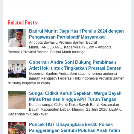
Related Posts:
Badrul Munir: Jaga Hasil Pemilu 2024 dengan
Pengawasan Partisipatif Masyarakat
Anggota Bawaslu Provinsi Banten, Badrul
Munir. TANGERANG, KabarViral79.Com – Anggota
Bawaslu Provinsi Banten, Badrul Munir menega ...
Gubernur Andra Soni Dukung Pembinaan
Atlet Hoki untuk Tingkatkan Prestasi Banten
Gubernur Banten, Andra Soni saat menerima audiensi
jajaran Pengprov Federasi Hoki Indonesia Provinsi Banten
di ruang kerjanya di kanto ...
Sungai Cidikit Keruh Sepekan, Warga Bayah
Minta Presiden hingga APH Turun Tangan
Kondisi sungai Cidikit di Desa Bayah Barat, Kecamatan
Bayah, Kabupaten Lebak, Minggu, 21 Juni 2026. LEBAK,
KabarViral79.Com - War ...
Puncak HUT Bhayangkara ke-80: Polsek
Panggarangan Santuni Puluhan Anak Yatim